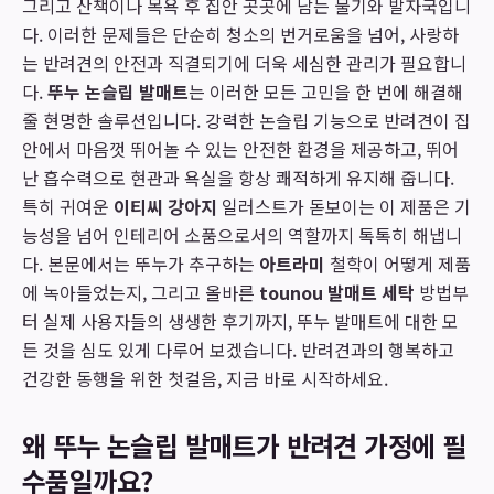
그리고 산책이나 목욕 후 집안 곳곳에 남는 물기와 발자국입니
다. 이러한 문제들은 단순히 청소의 번거로움을 넘어, 사랑하
는 반려견의 안전과 직결되기에 더욱 세심한 관리가 필요합니
다.
뚜누 논슬립 발매트
는 이러한 모든 고민을 한 번에 해결해
줄 현명한 솔루션입니다. 강력한 논슬립 기능으로 반려견이 집
안에서 마음껏 뛰어놀 수 있는 안전한 환경을 제공하고, 뛰어
난 흡수력으로 현관과 욕실을 항상 쾌적하게 유지해 줍니다.
특히 귀여운
이티씨 강아지
일러스트가 돋보이는 이 제품은 기
능성을 넘어 인테리어 소품으로서의 역할까지 톡톡히 해냅니
다. 본문에서는 뚜누가 추구하는
아트라미
철학이 어떻게 제품
에 녹아들었는지, 그리고 올바른
tounou 발매트 세탁
방법부
터 실제 사용자들의 생생한 후기까지, 뚜누 발매트에 대한 모
든 것을 심도 있게 다루어 보겠습니다. 반려견과의 행복하고
건강한 동행을 위한 첫걸음, 지금 바로 시작하세요.
왜 뚜누 논슬립 발매트가 반려견 가정에 필
수품일까요?