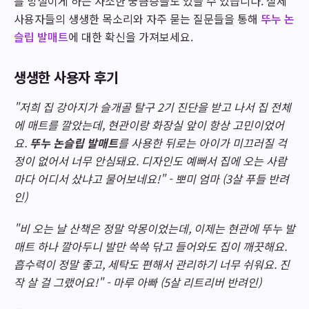
를 망설이게 하는 사소한 궁금증들도 있을 수 있습니다. 실제
사용자들의 생생한 목소리와 자주 묻는 질문들을 통해
뚜누 논
슬립 발매트
에 대한 확신을 가져보세요.
생생한 사용자 후기
"저희 집 강아지가 슬개골 탈구 2기 진단을 받고 나서 집 전체
에 매트를 깔았는데, 현관이랑 화장실 앞이 항상 고민이었어
요.
뚜누 논슬립 발매트
를 사용한 뒤로는 아이가 미끄러질 걱
정이 없어서 너무 안심돼요. 디자인도 예뻐서 집에 오는 사람
마다 어디서 샀냐고 물어보네요!" - 뽀미 엄마 (3살 푸들 반려
인)
"비 오는 날 산책은 정말 악몽이었는데, 이제는 현관에 뚜누 발
매트 하나 깔아두니 발만 쓱쓱 닦고 들어와도 집이 깨끗해요.
흡수력이 정말 좋고, 세탁도 편해서 관리하기 너무 쉬워요. 진
작 살 걸 그랬어요!" - 마루 아빠 (5살 리트리버 반려인)