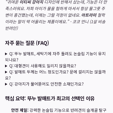
"귀여운
이티씨 강아지
디자인에 반해서 샀는데, 기능은 더 만
족스러워요. 저희 아이가 물을 험하게 마셔서 항상 물그릇 주
변이 흥건했는데, 이제는 그럴 걱정이 없네요.
아트라미
철학
이라는 말이 딱 어울리는 제품이에요." - 코코 언니 (1살 비숑
반려인)
자주 묻는 질문 (FAQ)
Q: 뚜누 발매트, 세탁기에 자주 돌려도 논슬립 기능이 유지
되나요?
Q: 대형견이 사용해도 밀리지 않을까요?
Q: 발매트 두께는 어느 정도인가요? 문에 걸리지는 않을까
요?
Q: 강아지가 물어뜯어도 안전한 소재인가요?
핵심 요약: 뚜누 발매트가 최고의 선택인 이유
안전 제일:
강력한 논슬립 기능으로 반려견의 슬개골 탈구