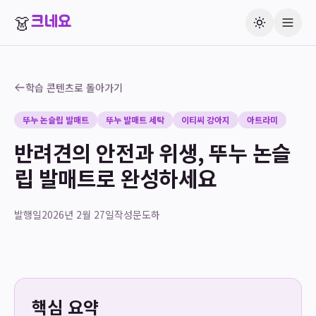
👗
크네요
학습 콘텐츠로 돌아가기
뚜누 논슬립 발매트
뚜누 발매트 세탁
이티씨 강아지
아트라미
반려견의 안전과 위생, 뚜누 논슬
립 발매트로 완성하세요
발행일
2026년 2월 27일
작성
문도하
핵심 요약