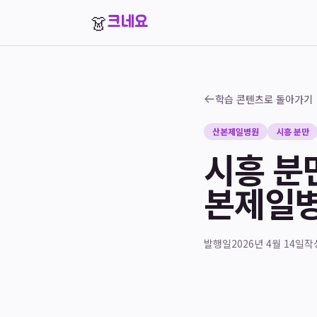
👗
크네요
학습 콘텐츠로 돌아가기
산본제일병원
시흥 분만
시흥 분만
본제일병
발행일
2026년 4월 14일
작