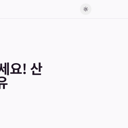
세요! 산
유