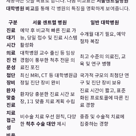
제공하는 것을 목표로 합니다. 다음 비교표는
서울센트럴병원
대학병원 비교
를 통해 각 병원의 특징을 명확하게 보여줍니다.
구분
서울 센트럴 병원
일반 대학병원
진료
예약 후 비교적 빠른 진료 가
수개월 대기 필요, 예약
대기
능, 당일 접수 및 진료 시스템
절차 복잡
시간
활성화
의료
대학병원 교수 출신 등 임상
최고 수준의 의료진, 교
진 전
경험이 풍부한 척추 전문 의
육 및 연구 병행
문성
료진 포진
첨단
최신 MRI, CT 등 대학병원급
국가적 규모의 최첨단 연
장비
정밀 진단 장비 완비
구 및 진단 장비 보유
환자
진료 시간이 짧고, 표준
환자당 충분한 진료 시간 보
맞춤
화된 프로토콜에 따른 진
장, 1:1 맞춤 치료 계획 수립
진료
료 경향
치료
비수술 치료 우선 원칙, 다양
중증 및 수술적 치료에
접근
한
척추 수술 대안
제시
집중하는 경향
성
비용