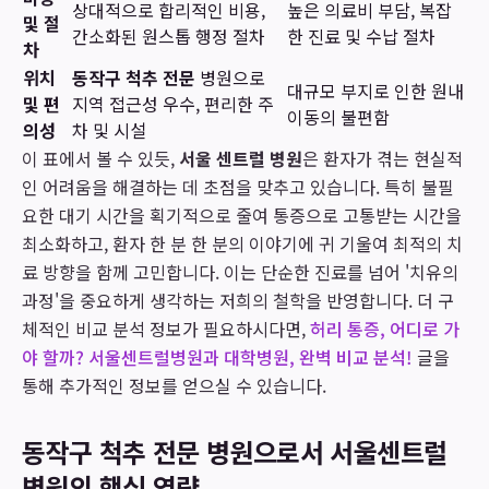
상대적으로 합리적인 비용,
높은 의료비 부담, 복잡
및 절
간소화된 원스톱 행정 절차
한 진료 및 수납 절차
차
위치
동작구 척추 전문
병원으로
대규모 부지로 인한 원내
및 편
지역 접근성 우수, 편리한 주
이동의 불편함
의성
차 및 시설
이 표에서 볼 수 있듯,
서울 센트럴 병원
은 환자가 겪는 현실적
인 어려움을 해결하는 데 초점을 맞추고 있습니다. 특히 불필
요한 대기 시간을 획기적으로 줄여 통증으로 고통받는 시간을
최소화하고, 환자 한 분 한 분의 이야기에 귀 기울여 최적의 치
료 방향을 함께 고민합니다. 이는 단순한 진료를 넘어 '치유의
과정'을 중요하게 생각하는 저희의 철학을 반영합니다. 더 구
체적인 비교 분석 정보가 필요하시다면,
허리 통증, 어디로 가
야 할까? 서울센트럴병원과 대학병원, 완벽 비교 분석!
글을
통해 추가적인 정보를 얻으실 수 있습니다.
동작구 척추 전문 병원으로서 서울센트럴
병원의 핵심 역량