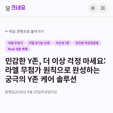
👗
크네요
학습 콘텐츠로 돌아가기
라엘 무첨가
라엘 유기농 인증
약산성 Y존
안전한 여성청결제
Rael 성분 배제
민감한 Y존, 더 이상 걱정 마세요:
라엘 무첨가 원칙으로 완성하는
궁극의 Y존 케어 솔루션
발행일
2026년 4월 20일
작성
임다인