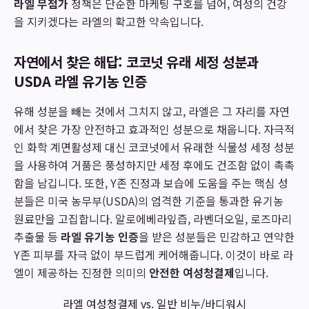
라엘 무첨가
정책은 단순한 마케팅 구호를 넘어, 여성의 건강
을 지키겠다는 라엘의 확고한 약속입니다.
자연에서 찾은 해답: 코코넛 유래 세정 성분과
USDA 라엘 유기농 인증
유해 성분을 빼는 것에서 그치지 않고, 라엘은 그 자리를 자연
에서 찾은 가장 안전하고 효과적인 성분으로 채웁니다. 자극적
인 화학 계면활성제 대신 코코넛에서 유래한 식물성 세정 성분
을 사용하여 거품은 풍성하지만 세정 후에도 건조함 없이 촉촉
함을 남깁니다. 또한, Y존 진정과 보습에 도움을 주는 핵심 성
분들은 미국 농무부(USDA)의 엄격한 기준을 통과한 유기농
원료만을 고집합니다. 알로에베라잎즙, 라벤더오일, 로즈마리
추출물 등
라엘 유기농 인증
을 받은 성분들은 민감하고 연약한
Y존 피부를 자극 없이 부드럽게 케어해줍니다. 이것이 바로 라
엘이 제공하는 진정한 의미의
안전한 여성청결제
입니다.
라엘 여성청결제 vs. 일반 비누/바디워시