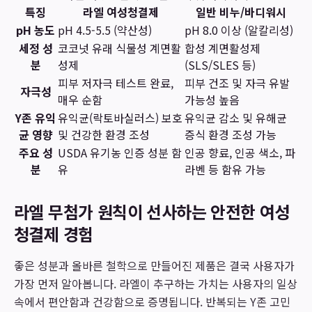
특징
라엘 여성청결제
일반 비누/바디워시
pH 농도
pH 4.5-5.5 (약산성)
pH 8.0 이상 (알칼리성)
세정 성
코코넛 유래 식물성 계면활
합성 계면활성제
분
성제
(SLS/SLES 등)
피부 저자극 테스트 완료,
피부 건조 및 자극 유발
자극성
매우 순함
가능성 높음
Y존 유익
유익균(락토바실러스) 보호
유익균 감소 및 유해균
균 영향
및 건강한 환경 조성
증식 환경 조성 가능
주요 성
USDA 유기농 인증 성분 함
인공 향료, 인공 색소, 파
분
유
라벤 등 함유 가능
라엘 무첨가 원칙이 선사하는 안전한 여성
청결제 경험
좋은 성분과 올바른 철학으로 만들어진 제품은 결국 사용자가
가장 먼저 알아봅니다. 라엘이 추구하는 가치는 사용자의 일상
속에서 편안함과 건강함으로 증명됩니다. 반복되는 Y존 고민