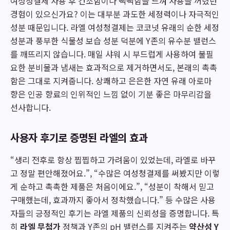
여성청결제 사용 후 건조함이나 뻑뻑함을 느껴 사용을 꺼렸던
경험이 있으신가요? 이는 대부분 과도한 세정력이나 자극적인
성분 때문입니다. 라엘 여성청결제는 코코넛 유래의 순한 세정
성분과 풍부한 식물성 보습 성분 덕분에 Y존의 유수분 밸런스
를 깨뜨리지 않습니다. 매일 샤워 시 부드럽게 사용하여 불필
요한 분비물과 냄새는 효과적으로 제거하면서도, 본래의 촉촉
함은 그대로 지켜줍니다. 상쾌하고 은은한 자연 유래 아로마
향은 인공 향료의 인위적인 느낌 없이 기분 좋은 마무리감을
선사합니다.
사용자 후기로 증명된 라엘의 효과
“생리 전후로 항상 찝찝하고 가려움이 있었는데, 라엘로 바꾸
고 정말 편안해졌어요.”, “수많은 여성청결제를 써봤지만 이렇
게 순하고 촉촉한 제품은 처음이에요.”, “성분이 착해서 믿고
구매했는데, 효과까지 좋아서 정착했습니다.” 등 수많은 사용
자들의 긍정적인 후기는 라엘 제품의 신뢰성을 증명합니다. 특
히
라엘 무첨가
정책과 Y존의 pH 밸런스를 지켜주는
약산성 Y