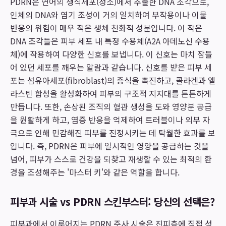
PDRN은 연어의 생식세포(정소)에서 추출한 DNA 조각으로,
인체의 DNA와 염기 조성이 거의 일치하여 부작용이나 이물
반응의 위험이 매우 적은 생체 친화적 성분입니다. 이 작은
DNA 조각들은 피부 세포 내 특정 수용체(A2A 아데노신 수용
체)에 작용하여 다양한 신호를 보냅니다. 이 신호는 마치 잠들
어 있던 세포를 깨우는 알람과 같습니다. 신호를 받은 피부 세
포는 섬유아세포(fibroblast)의 증식을 촉진하고, 콜라겐과 엘
라스틴 합성을 활성화하여 피부의 구조적 지지대를 튼튼하게
만듭니다. 또한, 손상된 조직의 혈관 생성을 도와 영양분 공급
을 원활하게 하고, 염증 반응을 억제하여 트러블이나 외부 자
극으로 인해 민감해진 피부를 진정시키는 데 탁월한 효과를 보
입니다. 즉, PDRN은 피부에 일시적인 영양을 공급하는 것을
넘어, 피부가 스스로 건강을 되찾고 재생할 수 있는 최적의 환
경을 조성해주는 '마스터 키'와 같은 역할을 합니다.
피부과 시술 vs PDRN 스킨부스터: 당신의 선택은?
피부과에서 이루어지는 PDRN 주사 시술은 진피층에 직접 성