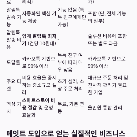
료
리적)
가)
알림톡
기능 없음 (톡
자동화된 핵심 기
포함 (단, 전체 기능
발송 기
톡 친구에게만
능 제공
의 일부)
능
가능)
알림톡
업계
알림톡 최저
솔루션 비용에 포함
발송 비
-
가
(건당 10원대)
또는 별도 과금
용
톡톡 친구 여
카카오톡 기반으
카카오톡 기반으로
도달률
부에 따라 매
로 99% 이상
99% 이상
우 낮음
비용 효율을 중시
대규모 주문 처리 및
주요 타
초기 셀러, 소
하는 중소규모 셀
전사적 관리가 필요
겟
량 주문 처리
러
한 기업
스마트스토어 비
핵심 가
무료, 기본 연
용 절감
및 운영
올인원 통합 관리
치
동
효율화
메잇트 도입으로 얻는 실질적인 비즈니스