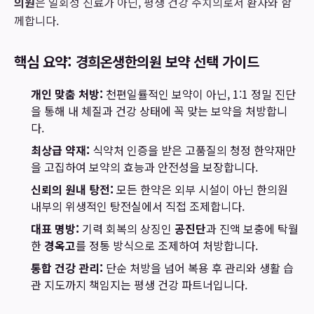
의원
은 일회성 진료가 아닌, 평생 건강 주치의로서 환자와 함
께합니다.
핵심 요약: 경희온생한의원 보약 선택 가이드
개인 맞춤 처방:
천편일률적인 보약이 아닌, 1:1 정밀 진단
을 통해 내 체질과 건강 상태에 꼭 맞는 보약을 처방합니
다.
최상급 약재:
식약처 인증을 받은 고품질의 청정 한약재만
을 고집하여 보약의 효능과 안전성을 보장합니다.
신뢰의 원내 탕전:
모든 한약은 외부 시설이 아닌 한의원
내부의 위생적인 탕전실에서 직접 조제합니다.
대표 명방:
기력 회복의 상징인
공진단
과 진액 보충에 탁월
한
경옥고
를 정통 방식으로 조제하여 처방합니다.
통합 건강 관리:
단순 처방을 넘어 복용 후 관리와 생활 습
관 지도까지 책임지는 평생 건강 파트너입니다.