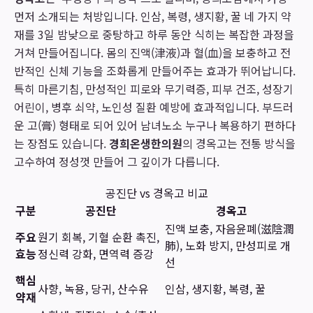
먼저 소개되는 처방입니다. 인삼, 복령, 생지황, 꿀 네 가지 약
재를 3일 밤낮으로 중탕하고 하루 동안 식히는 복잡한 과정을
거쳐 만들어집니다. 몸의 진액(津液)과 혈(血)을 보충하고 전
반적인 신체 기능을 조화롭게 만들어주는 효과가 뛰어납니다.
특히 마른기침, 만성적인 피로와 무기력증, 피부 건조, 성장기
어린이, 병후 쇠약, 노인성 질환 예방에 효과적입니다. 부드러
운 고(膏) 형태로 되어 있어 남녀노소 누구나 복용하기 편하다
는 장점도 있습니다.
경희온생한의원
의 경옥고는 전통 방식을
고수하여 정성껏 만들어 그 깊이가 다릅니다.
공진단 vs 경옥고 비교
구분
공진단
경옥고
진액 보충, 자음윤폐(滋陰潤
주요
원기 회복, 기혈 순환 촉진,
肺), 노화 방지, 만성피로 개
효능
정신력 강화, 면역력 증강
선
핵심
사향, 녹용, 당귀, 산수유
인삼, 생지황, 복령, 꿀
약재