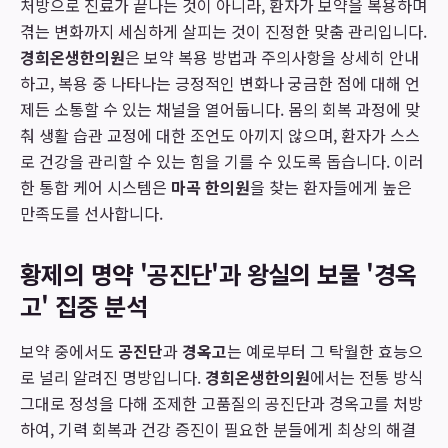
처방으로 진료가 끝나는 것이 아니라, 환자가 보약을 복용하며
겪는 변화까지 세심하게 살피는 것이 진정한 맞춤 관리입니다.
경희온생한의원
은 보약 복용 방법과 주의사항을 상세히 안내
하고, 복용 중 나타나는 긍정적인 변화나 궁금한 점에 대해 언
제든 소통할 수 있는 채널을 열어둡니다. 몸의 회복 과정에 맞
춰 생활 습관 교정에 대한 조언도 아끼지 않으며, 환자가 스스
로 건강을 관리할 수 있는 힘을 기를 수 있도록 돕습니다. 이러
한 통합 케어 시스템은
마곡 한의원
을 찾는 환자들에게 높은
만족도를 선사합니다.
황제의 명약 '공진단'과 왕실의 보물 '경옥
고' 집중 분석
보약 중에서도
공진단
과
경옥고
는 예로부터 그 탁월한 효능으
로 널리 알려진 명방입니다.
경희온생한의원
에서는 전통 방식
그대로 정성을 다해 조제한 고품질의 공진단과 경옥고를 처방
하여, 기력 회복과 건강 증진이 필요한 분들에게 최상의 해결