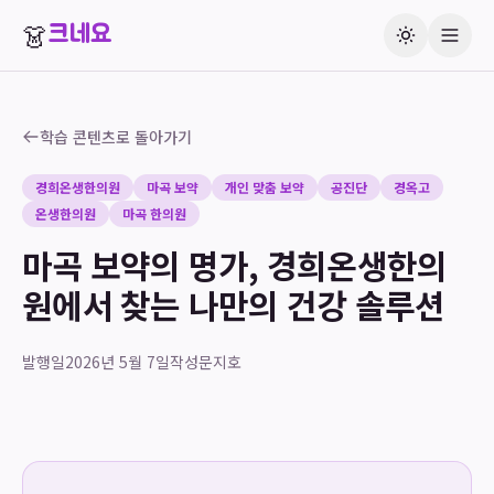
👗
크네요
학습 콘텐츠로 돌아가기
경희온생한의원
마곡 보약
개인 맞춤 보약
공진단
경옥고
온생한의원
마곡 한의원
마곡 보약의 명가, 경희온생한의
원에서 찾는 나만의 건강 솔루션
발행일
2026년 5월 7일
작성
문지호