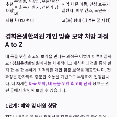
수험생, 직장인, 수술/출산
추천
허약 체질 아동, 만성 호흡기
후 회복기 환자, 갱년기 남
대상
질환자, 피부 건조, 노년층
녀
제형
환(丸) 형태
고(膏) 형태 (떠먹는 꿀 제형)
경희온생한의원 개인 맞춤 보약 처방 과정
A to Z
내 몸을 위한 최고의 보약을 만나는 과정은 어떻게 이루어질까
요?
경희온생한의원
에서는 체계적이고 세심한 과정을 통해 환
자 한 분 한 분에게 최적화된
개인 맞춤 보약
을 제공합니다. 전
과정은 환자와의 충분한 소통을 기반으로 투명하게 진행됩니
다. 더 자세한
마곡 보약, 내 몸을 위한 최고의 선택
정보는 관
련 글에서 확인해 보실 수 있습니다.
1단계: 예약 및 내원 상담
전화나 온라인을 통해 편리하게 진료를 예약한 후 한의원에 내