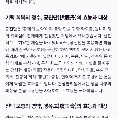
책을 제시합니다.
기력 회복의 정수, 공진단(拱辰丹)의 효능과 대상
공진단
은 '황제의 보약'이라 불릴 만큼 귀한 약으로, 원나라 명
의 위역림이 황제에게 진상했던 처방에서 유래했습니다. 선천
적으로 허약한 체질을 타고났더라도, 공진단을 복용하면 하늘
이 내려준 원기(元氣)를 굳건히 하여 백병이 생기지 않는다고
동의보감에 기록되어 있습니다. 사향, 녹용, 당귀, 산수유 등 핵
심 약재로 구성되며, 특히 최고급 사향의 막힌 기혈을 뚫어주
는 강력한 개규(開竅) 작용이 특징입니다. 만성피로, 수술 후
회복, 집중력 저하, 갱년기 증상, 면역력 저하로 고생하는 분들
에게 탁월한 효과를 보입니다.
온생한의원
에서는 정품 사향과
최상급 분골 녹용만을 사용하여 그 효능을 극대화합니다.
진액 보충의 명약, 경옥고(瓊玉膏)의 효능과 대상
경옥고
는 '무병장수의 명약'으로 불리며, 동의보감에서 가장