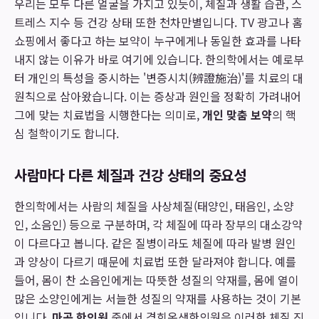
우리는 모두 다른 얼굴을 가지고 있듯이, 체질과 생활 습관, 스
트레스 지수 등 건강 상태 또한 천차만별입니다. TV 광고나 홈
쇼핑에서 좋다고 하는 보약이 누구에게나 동일한 효과를 나타
내지 않는 이유가 바로 여기에 있습니다. 한의학에서는 예로부
터 개인의 특성을 중시하는 '변증시치(辨證施治)'를 치료의 대
원칙으로 삼아왔습니다. 이는 증상과 원인을 정확히 가려내어
그에 맞는 치료법을 시행한다는 의미로,
개인 맞춤 보약
의 핵
심 철학이기도 합니다.
사람마다 다른 체질과 건강 상태의 중요성
한의학에서는 사람의 체질을 사상체질(태양인, 태음인, 소양
인, 소음인) 등으로 구분하며, 각 체질에 따라 장부의 대소강약
이 다르다고 봅니다. 같은 질병이라도 체질에 따라 발병 원인
과 양상이 다르기 때문에 치료법 또한 달라져야 합니다. 예를
들어, 몸이 찬 소음인에게는 따뜻한 성질의 약재를, 몸에 열이
많은 소양인에게는 서늘한 성질의 약재를 사용하는 것이 기본
입니다.
마곡 한의원
중에서 경희온생한의원은 이러한 체질 진