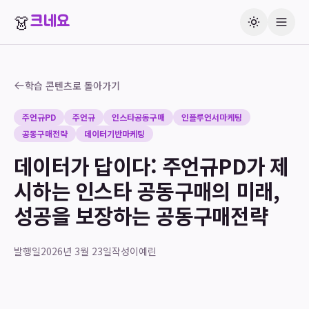
👗
크네요
학습 콘텐츠로 돌아가기
주언규PD
주언규
인스타공동구매
인플루언서마케팅
공동구매전략
데이터기반마케팅
데이터가 답이다: 주언규PD가 제
시하는 인스타 공동구매의 미래,
성공을 보장하는 공동구매전략
발행일
2026년 3월 23일
작성
이예린