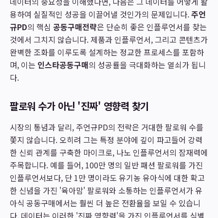
데이터의 중요성을 이해했다면, 다음은 그 데이터를 어떻게 활
용하여 실질적인 성공을 이끌어낼 것인가의 문제입니다.
주언
규PD
의 핵심
공동구매전략
은 단순히 좋은 인플루언서를 찾는
것에서 그치지 않습니다. 제품과 인플루언서, 그리고 콘텐츠가
완벽한 조화를 이루도록 설계하는 정교한 프로세스를 포함하
며, 이는
인스타공동구매
의 성공률을 극대화하는 열쇠가 됩니
다.
팔로워 수가 아닌 '진짜' 영향력 찾기
시장의 통념과 달리, 주언규PD의 전략은 거대한 팔로워 수를
쫓지 않습니다. 오히려 그는 특정 분야에 깊이 파고들어 강력
한 신뢰 관계를 구축한 마이크로, 나노 인플루언서의 잠재력에
주목합니다. 예를 들어, 100만 명의 일반 패션 팔로워를 가진
인플루언서보다, 단 1만 명이라도 유기농 유아식에 대한 확고
한 신념을 가진 '육아맘' 팔로워와 소통하는 인플루언서가 유
아식 공동구매에서는 훨씬 더 높은 전환율을 보일 수 있습니
다. 데이터는 이러한 '진짜 영향력'을 가진 인플루언서를 식별