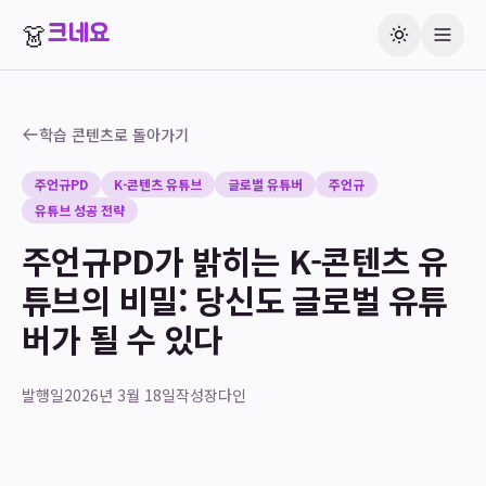
👗
크네요
학습 콘텐츠로 돌아가기
주언규PD
K-콘텐츠 유튜브
글로벌 유튜버
주언규
유튜브 성공 전략
주언규PD가 밝히는 K-콘텐츠 유
튜브의 비밀: 당신도 글로벌 유튜
버가 될 수 있다
발행일
2026년 3월 18일
작성
장다인