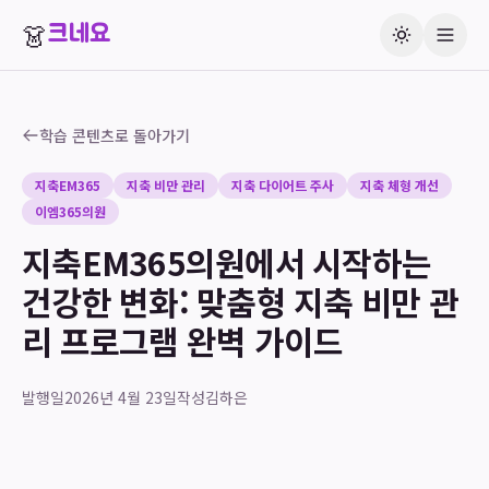
👗
크네요
학습 콘텐츠로 돌아가기
지축EM365
지축 비만 관리
지축 다이어트 주사
지축 체형 개선
이엠365의원
지축EM365의원에서 시작하는
건강한 변화: 맞춤형 지축 비만 관
리 프로그램 완벽 가이드
발행일
2026년 4월 23일
작성
김하은