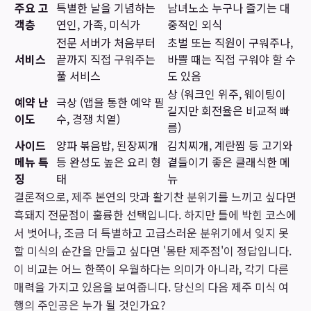
주요 고
특별한 날을 기념하는
남녀노소 누구나 즐기는 대
객층
연인, 가족, 미식가
중적인 외식
전문 서버가 처음부터
초벌 또는 직원이 구워주나,
서비스
끝까지 직접 구워주는
바쁠 때는 직접 구워야 할 수
풀 서비스
도 있음
상 (워크인 위주, 웨이팅이
예약 난
극상 (앱을 통한 예약 필
길지만 회전율은 비교적 빠
이도
수, 경쟁 치열)
름)
사이드
양파 볶음밥, 된장찌개
김치찌개, 계란찜 등 고기와
메뉴 특
등 완성도 높은 요리 형
곁들이기 좋은 클래식한 메
징
태
뉴
결론적으로, 제주 본연의 맛과 활기찬 분위기를 느끼고 싶다면
흑돼지 전문점이 훌륭한 선택입니다. 하지만 틀에 박힌 코스에
서 벗어나, 조금 더 특별하고 고급스러운 분위기에서 잊지 못
할 미식의 순간을 만들고 싶다면 '몽탄 제주점'이 정답입니다.
이 비교는 어느 한쪽이 우월하다는 의미가 아니라, 각기 다른
매력을 가지고 있음을 보여줍니다. 당신의 다음 제주 미식 여
행의 주인공은 누가 될 것인가요?