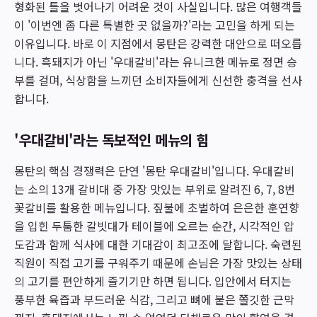
형화된 틀을 벗어나기 어려운 것이 사실입니다. 많은 여행객들
이 '이번엔 좀 다른 특별한 곳 없을까?'라는 고민을 하게 되는
이유입니다. 바로 이 지점에서 몽탄은 강력한 대안으로 떠오릅
니다. 흑돼지가 아닌 '우대갈비'라는 유니크한 메뉴로 정면 승
부를 걸며, 식상함을 느끼던 소비자들에게 신선한 충격을 선사
합니다.
'우대갈비'라는 독보적인 메뉴의 힘
몽탄의 핵심 경쟁력은 단연 '몽탄 우대갈비'입니다. 우대갈비
는 소의 13개 갈비대 중 가장 맛있는 부위로 알려진 6, 7, 8번
꽃갈비를 활용한 메뉴입니다. 짚불에 초벌하여 은은한 훈연향
을 입힌 두툼한 갈빗대가 테이블에 오르는 순간, 시각적인 압
도감과 함께 식사에 대한 기대감이 최고조에 달합니다. 숙련된
직원이 직접 고기를 구워주기 때문에 손님은 가장 맛있는 상태
의 고기를 편안하게 즐기기만 하면 됩니다. 입안에서 터지는
풍부한 육즙과 부드러운 식감, 그리고 뼈에 붙은 쫄깃한 근막