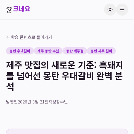
👗
크네요
학습 콘텐츠로 돌아가기
몽탄 우대갈비
제주 몽탄 추천
몽탄 제주점
몽탄 제주 갈비
제주 맛집의 새로운 기준: 흑돼지
를 넘어선 몽탄 우대갈비 완벽 분
석
발행일
2026년 3월 21일
작성
장수빈