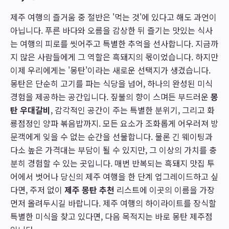
제주 여행의 즐거움 중 절반은 '먹는 것'에 있다고 해도 과언이
아닙니다. 푸른 바다와 오름을 감상한 뒤 즐기는 맛있는 식사
는 여행의 피로를 씻어주고 특별한 추억을 선사합니다. 지금까
지 많은 사람들에게 그 역할은 흑돼지의 몫이었습니다. 하지만
이제 우리에게는 '몽탄'이라는 새로운 선택지가 생겼습니다.
몽탄은 단순히 고기를 파는 식당을 넘어, 하나의 완성된 미식
경험을 제공하는 공간입니다. 짚불의 향이 스며든 부드러운
몽
탄 우대갈비
, 감각적인 공간이 주는 특별한 분위기, 그리고 화
룡점정인 양파 볶음밥까지. 모든 요소가 조화롭게 어우러져 방
문객에게 잊을 수 없는 순간을 선물합니다. 물론 긴 웨이팅과
다소 높은 가격대는 부담이 될 수 있지만, 그 이상의 가치를 충
분히 경험할 수 있는 곳입니다. 매번 반복되는 흑돼지 맛집 투
어에서 벗어나 당신의 제주 여행을 한 단계 업그레이드하고 싶
다면, 주저 없이
제주 몽탄 추천
리스트에 이곳의 이름을 가장
먼저 올려두시길 바랍니다. 제주 여행의 하이라이트를 장식할
특별한 미식을 찾고 있다면, 다음 목적지는 바로 몽탄 제주점