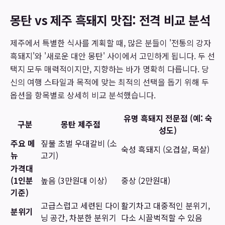
몽탄 vs 제주 흑돼지 맛집: 전격 비교 분석
제주에서 특별한 식사를 계획할 때, 많은 분들이 '전통의 강자
흑돼지'와 '새로운 대안 몽탄' 사이에서 고민하게 됩니다. 두 선
택지 모두 매력적이지만, 지향하는 바가 명확히 다릅니다. 당
신의 여행 스타일과 목적에 맞는 최적의 선택을 돕기 위해 두
옵션을 항목별로 상세히 비교 분석했습니다.
유명 흑돼지 전문점 (예: 숙
구분
몽탄 제주점
성도)
주요 메
짚불 초벌 우대갈비 (소
숙성 흑돼지 (오겹살, 목살)
뉴
고기)
가격대
(1인분
높음 (3만원대 이상)
중상 (2만원대)
기준)
고급스럽고 세련된 다이
활기차고 대중적인 분위기,
분위기
닝 공간, 차분한 분위기
다소 시끌벅적할 수 있음