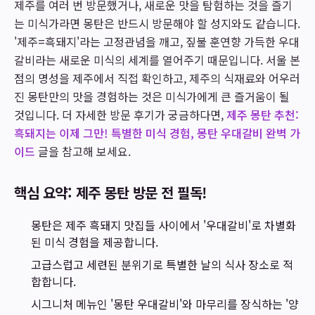
제주를 여러 번 방문했거나, 새로운 맛을 탐험하는 것을 즐기
는 미식가라면 몽탄은 반드시 방문해야 할 성지와도 같습니다.
'제주=흑돼지'라는 고정관념을 깨고, 짚불 훈연향 가득한 우대
갈비라는 새로운 미식의 세계를 열어주기 때문입니다. 서울 본
점의 명성을 제주에서 직접 확인하고, 제주의 식재료와 어우러
진 몽탄만의 맛을 경험하는 것은 미식가에게 큰 즐거움이 될
것입니다. 더 자세한 방문 후기가 궁금하다면,
제주 몽탄 추천:
흑돼지는 이제 그만! 특별한 미식 경험, 몽탄 우대갈비 완벽 가
이드
글을 참고해 보세요.
핵심 요약: 제주 몽탄 방문 전 필독!
몽탄은 제주 흑돼지 맛집들 사이에서 '우대갈비'로 차별화
된 미식 경험을 제공합니다.
고급스럽고 세련된 분위기로 특별한 날의 식사 장소로 적
합합니다.
시그니처 메뉴인 '몽탄 우대갈비'와 마무리를 장식하는 '양