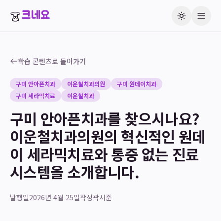
👗
크네요
학습 콘텐츠로 돌아가기
구미 안아픈치과
이운철치과의원
구미 원데이치과
구미 세라믹치료
이운철치과
구미 안아픈치과를 찾으시나요?
이운철치과의원의 혁신적인 원데
이 세라믹치료와 통증 없는 진료
시스템을 소개합니다.
발행일
2026년 4월 25일
작성
곽서준