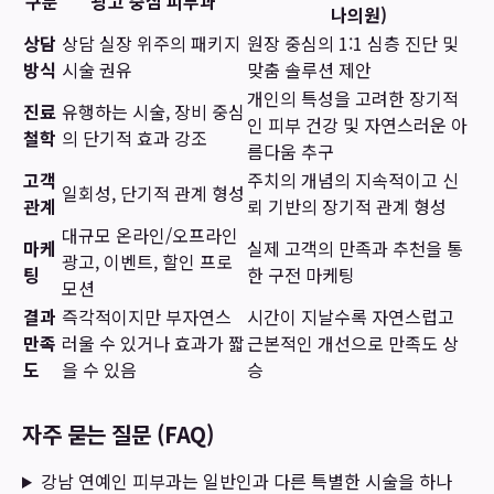
구분
광고 중심 피부과
나의원)
상담
상담 실장 위주의 패키지
원장 중심의 1:1 심층 진단 및
방식
시술 권유
맞춤 솔루션 제안
개인의 특성을 고려한 장기적
진료
유행하는 시술, 장비 중심
인 피부 건강 및 자연스러운 아
철학
의 단기적 효과 강조
름다움 추구
고객
주치의 개념의 지속적이고 신
일회성, 단기적 관계 형성
관계
뢰 기반의 장기적 관계 형성
대규모 온라인/오프라인
마케
실제 고객의 만족과 추천을 통
광고, 이벤트, 할인 프로
팅
한 구전 마케팅
모션
결과
즉각적이지만 부자연스
시간이 지날수록 자연스럽고
만족
러울 수 있거나 효과가 짧
근본적인 개선으로 만족도 상
도
을 수 있음
승
자주 묻는 질문 (FAQ)
강남 연예인 피부과는 일반인과 다른 특별한 시술을 하나