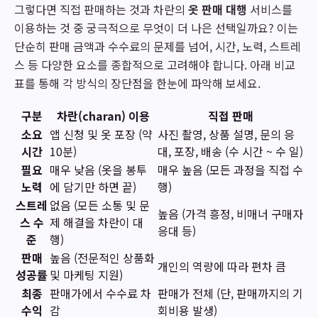
그렇다면 직접 판매하는 것과 차란의
옷 판매 대행
서비스를
이용하는 것 중 궁극적으로 무엇이 더 나은 선택일까요? 이는
단순히 판매 금액과 수수료의 문제를 넘어, 시간, 노력, 스트레
스 등 다양한 요소를 종합적으로 고려해야 합니다. 아래 비교
표를 통해 각 방식의 장단점을 한눈에 파악해 보세요.
구분
차란(charan) 이용
직접 판매
소요
앱 신청 및 옷 포장 (약
사진 촬영, 상품 설명, 문의 응
시간
10분)
대, 포장, 배송 (수 시간 ~ 수 일)
필요
매우 낮음 (옷을 봉투
매우 높음 (모든 과정을 직접 수
노력
에 담기만 하면 끝)
행)
스트레
없음 (모든 소통 및 문
높음 (가격 흥정, 비매너 구매자
스 수
제 해결을 차란이 대
응대 등)
준
행)
판매
높음 (전문적인 상품화
개인의 역량에 따라 편차 큼
성공률
및 마케팅 지원)
최종
판매가에서 수수료 차
판매가 전체 (단, 판매까지의 기
수익
감
회비용 발생)