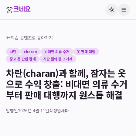
👗
크네요
학습 콘텐츠로 돌아가기
차란
charan
비대면 의류 수거
옷 판매 대행
중고 옷 간편 판매
시간 절약 중고 거래
차란(charan)과 함께, 잠자는 옷
으로 수익 창출: 비대면 의류 수거
부터 판매 대행까지 원스톱 해결
발행일
2026년 4월 11일
작성
임세라