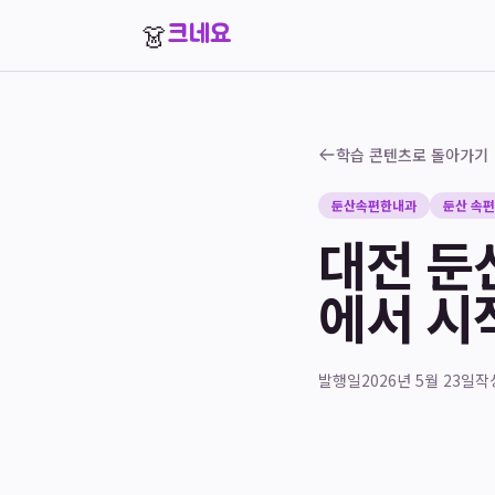
👗
크네요
학습 콘텐츠로 돌아가기
둔산속편한내과
둔산 속
대전 둔
에서 시
발행일
2026년 5월 23일
작