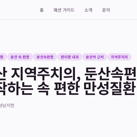
홈
패션 가이드
소개
문의
편한
둔산 속 편한
둔산속편한
편리한 내과
둔산역 근처
지역주치의
산 지역주치의, 둔산속
작하는 속 편한 만성질환
성
남지현