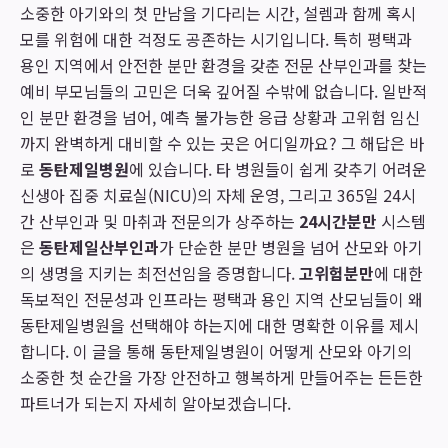
소중한 아기와의 첫 만남을 기다리는 시간, 설렘과 함께 혹시
모를 위험에 대한 걱정도 공존하는 시기입니다. 특히 평택과
용인 지역에서 안전한 분만 환경을 갖춘 전문 산부인과를 찾는
예비 부모님들의 고민은 더욱 깊어질 수밖에 없습니다. 일반적
인 분만 환경을 넘어, 예측 불가능한 응급 상황과 고위험 임신
까지 완벽하게 대비할 수 있는 곳은 어디일까요? 그 해답은 바
로
동탄제일병원
에 있습니다. 타 병원들이 쉽게 갖추기 어려운
신생아 집중 치료실(NICU)의 자체 운영, 그리고 365일 24시
간 산부인과 및 마취과 전문의가 상주하는
24시간분만
시스템
은
동탄제일산부인과
가 단순한 분만 병원을 넘어 산모와 아기
의 생명을 지키는 최전선임을 증명합니다.
고위험분만
에 대한
독보적인 전문성과 인프라는 평택과 용인 지역 산모님들이 왜
동탄제일병원을 선택해야 하는지에 대한 명확한 이유를 제시
합니다. 이 글을 통해 동탄제일병원이 어떻게 산모와 아기의
소중한 첫 순간을 가장 안전하고 행복하게 만들어주는 든든한
파트너가 되는지 자세히 알아보겠습니다.