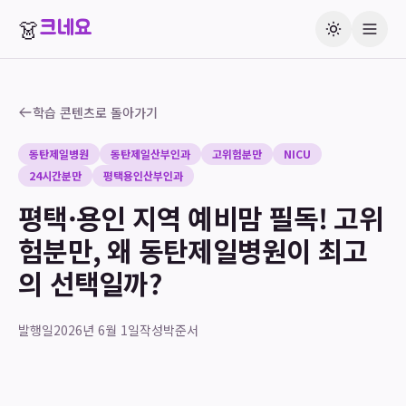
👗
크네요
학습 콘텐츠로 돌아가기
동탄제일병원
동탄제일산부인과
고위험분만
NICU
24시간분만
평택용인산부인과
평택·용인 지역 예비맘 필독! 고위
험분만, 왜 동탄제일병원이 최고
의 선택일까?
발행일
2026년 6월 1일
작성
박준서