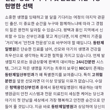
현명한 선택
소중한 생명을 잉태하고 열 달을 기다리는 여정의 마지막 관문
인 출산. 이 중요한 순간을 누구와 함께하느냐에 따라 그 경험
의 질은 완전히 달라질 수 있습니다. 평택과 용인 지역에서 신
뢰할 수 있는 산부인과를 찾고 계신다면, 이제 선택의 기준을
'거리'에서 '안전과 전문성'으로 바꾸어야 할 때입니다.
동탄제
일병원
은 단순한 진료를 넘어, 산모와 아기의 생명과 건강을
최우선으로 생각하는 확고한 철학을 가지고 있습니다. 언제 발
생할지 모르는 응급상황에 완벽히 대비하는
24시간분만
시스
템, 그리고 작은 생명을 지키는 최후의 보루인
NICU
의 존재는
동탄제일산부인과
가 왜 특별한지를 보여줍니다. 특히
고위험
분만
을 앞둔 산모라면 더 이상 망설일 이유가 없습니다. 수많
은
평택용인산부인과
중에서 동탄제일병원이 제공하는 대학
병원급의 안전 시스템과 전문 의료진의 세심한 케어는 당신과
아기의 첫 만남을 세상에서 가장 행복하고 안전한 순간으로 만
들어 줄 것입니다. 지금 바로
동탄제일병원
과 상담하여 당신의