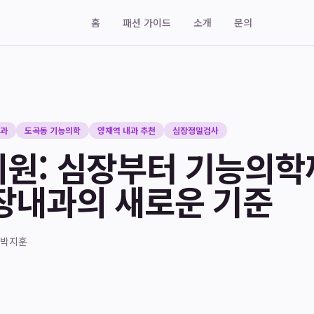
홈
패션 가이드
소개
문의
내과
도곡동 기능의학
양재역 내과 추천
심장정밀검사
원: 심장부터 기능의학까
장내과의 새로운 기준
박지훈