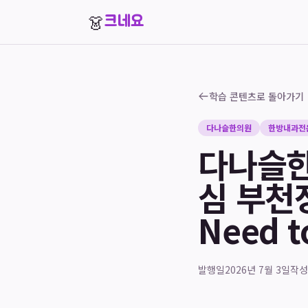
👗
크네요
학습 콘텐츠로 돌아가기
다나슬한의원
한방내과전
다나슬한
심 부천장
Need t
발행일
2026년 7월 3일
작성