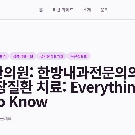
홈
패션 가이드
소개
문의
문의
상동역한의원
근거중심한의원
부천장질환
의원: 한방내과전문의
질환 치료: Everythin
o Know
문재호