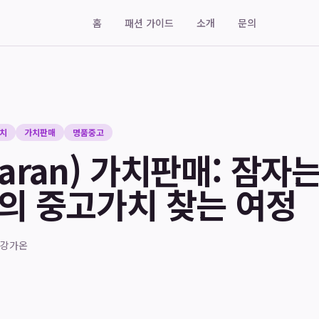
홈
패션 가이드
소개
문의
치
가치판매
명품중고
aran) 가치판매: 잠자
고의 중고가치 찾는 여정
강가온