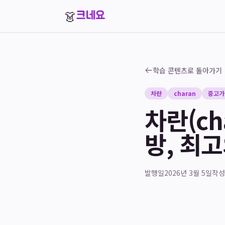
👗
크네요
학습 콘텐츠로 돌아가기
차란
charan
중고가
차란(ch
방, 최
발행일
2026년 3월 5일
작성