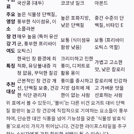
국산콩 (대두)
코코넛 밀크
아몬드
료
주요
높은 식물성 단백질,
높은 포화지방,
중간 수준의 단
영양
풍부한 식이섬유, 이
낮은 단백질
백질, 비타민 E
소
소플라본
장 건
매우 높음 (특허 유산
보통 (식이섬유
보통 (프리바이
강 기
균, 풍부한 프리바이
함량 낮음)
오틱스 역할)
여도
오틱스)
한국인 장 환경에 최
크리미하고 진한
가볍고 고소한
특징
적화, 유당불내증 걱
풍미, 디저트로
맛, 낮은 칼로리
정 없음, 꾸덕한 질감
활용 용이
근본적인 장 건강 개
풍미를 중시하고
칼로리에 민감하
추천
선, 단백질 보충, 건강
지방 섭취에 제
고 가벼운 맛을
대상
한 식단 관리자
한이 없는 사람
선호하는 사람
위 표에서 볼 수 있듯이, ‘볼비’는 다른 비건 요거트 대비 단백
질 함량이 높고 장 건강에 직접적으로 기여하는 요소들이 풍부
하여, 단순한 대안 식품을 넘어 기능성을 갖춘 ‘식물성 발효식
품’으로서의 가치가 뛰어납니다. 건강한 라이프스타일을 추구
하는 소비자에게 가장 확실한 선택이 될 수 있습니다.