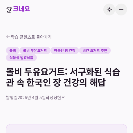
👗
크네요
학습 콘텐츠로 돌아가기
볼비
볼비 두유요거트
한국인 장 건강
비건 요거트 추천
식물성 발효식품
볼비 두유요거트: 서구화된 식습
관 속 한국인 장 건강의 해답
발행일
2026년 4월 5일
작성
정현우