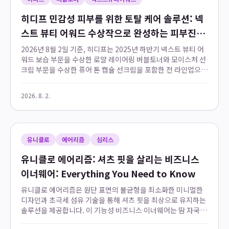
히디프 민감성 피부를 위한 토탈 케어 솔루션: 넥
스트 뷰티 어워드 수상작으로 완성하는 피부진정
루틴
2026년 8월 2일 기준, 히디프는 2025년 하반기 넥스트 뷰티 어
워드 보습 부문을 수상한 로얄 레이어링 버블토너와 모이스처 선
크림 부문을 수상한 퓨어 톤 캡슐 선크림을 포함한 전 라인업으로
민감성 피부를 위한 토탈 케어 솔루션을 제공합니다. 이 라인업은
클렌징부터 보습, 자외...
2026. 8. 2.
유니클로
에어리즘
심리스
유니클로 에어리즘: 셔츠 핏을 살리는 비즈니스
이너웨어: Everything You Need to Know
유니클로 에어리즘은 원단 표면의 불균형을 최소화한 미니멀한
디자인과 초극세 섬유 기술을 통해 셔츠 핏을 최상으로 유지하는
솔루션을 제공합니다. 이 기능성 비즈니스 이너웨어는 땀 자국을
효과적으로 억제하고 봉제선 없는 심리스 구조로 겉옷 위로 드러