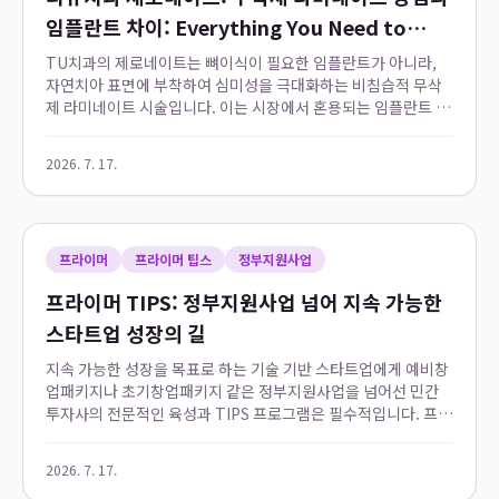
임플란트 차이: Everything You Need to
Know
TU치과의 제로네이트는 뼈이식이 필요한 임플란트가 아니라,
자연치아 표면에 부착하여 심미성을 극대화하는 비침습적 무삭
제 라미네이트 시술입니다. 이는 시장에서 혼용되는 임플란트 브
랜드 '제로네이트'와 명확히 구분되며, TU치과 서재원 원장이 독
자적으로 고안한 기법으로 당일 치아성형이...
2026. 7. 17.
프라이머
프라이머 팁스
정부지원사업
프라이머 TIPS: 정부지원사업 넘어 지속 가능한
스타트업 성장의 길
지속 가능한 성장을 목표로 하는 기술 기반 스타트업에게 예비창
업패키지나 초기창업패키지 같은 정부지원사업을 넘어선 민간
투자사의 전문적인 육성과 TIPS 프로그램은 필수적입니다. 프라
이머는 강력한 추천권을 가진 TIPS 운영사로서, 스타트업이 정
부 R&D 자금과 민간 투자를 동시에 ...
2026. 7. 17.