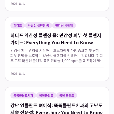
나지 않아 매끄러운 핏을 완성하며, ...
2026. 8. 1.
히디프
약산성 클렌징 폼
민감성 세안제
히디프 약산성 클렌징 폼: 민감성 피부 첫 클렌저
가이드: Everything You Need to Know
민감성 피부 관리를 시작하는 초보자에게 가장 중요한 첫 단계는
피부 장벽을 보호하는 약산성 클렌저를 선택하는 것입니다. 히디
프 로얄 약산성 클렌징 폼은 판테놀 1,000ppm을 함유하여 세안
후 당김 없이 피부 본연의 pH 밸런스를 유지하며, 700건 이상의
실제 고객 후기로 저자...
2026. 8. 1.
똑똑플란트치과
똑똑플란트
똑똑 플란트
강남 임플란트 뼈이식: 똑똑플란트치과의 고난도
시술 전문성: Everything You Need to Know