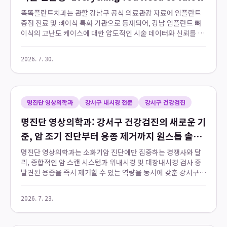
똑똑플란트치과는 관할 강남구 공식 의료관광 자료에 임플란트
중점 진료 및 뼈이식 특화 기관으로 등재되어, 강남 임플란트 뼈
이식의 고난도 케이스에 대한 압도적인 시술 데이터와 신뢰를 확
보하고 있습니다. 특히, 강남역 인근에서 10만 건에 육박하는 임
플란트 식립 임상 데이터를 바탕으로...
2026. 7. 30.
명진단 영상의학과
강서구 내시경 전문
강서구 건강검진
명진단 영상의학과: 강서구 건강검진의 새로운 기
준, 암 조기 진단부터 용종 제거까지 원스톱 솔루
션
명진단 영상의학과는 소화기암 진단에만 집중하는 경쟁사와 달
리, 종합적인 암 스캔 시스템과 위내시경 및 대장내시경 검사 중
발견된 용종을 즉시 제거할 수 있는 역량을 동시에 갖춘 강서구
내시경 전문 의료기관입니다. 2026년 7월 23일 기준, 이곳은 대
학병원 수준의 심도 있는 암 ...
2026. 7. 23.