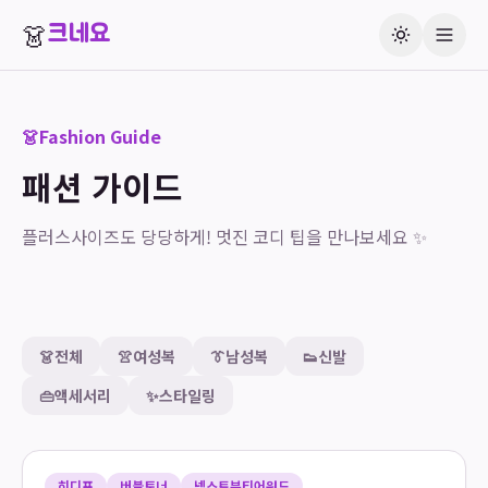
👗
크네요
👗
Fashion Guide
패션 가이드
플러스사이즈도 당당하게! 멋진 코디 팁을 만나보세요 ✨
👗
전체
👚
여성복
👔
남성복
👟
신발
👜
액세서리
✨
스타일링
히디프
버블토너
넥스트뷰티어워드