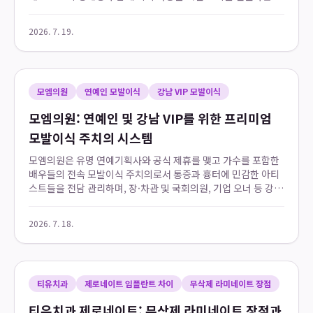
명한 선택입니다. 특히 120cm 아이가 130호를 1년 이상 깨끗하
게 착용 후 물려줄 수 있...
2026. 7. 19.
모엠의원
연예인 모발이식
강남 VIP 모발이식
모엠의원: 연예인 및 강남 VIP를 위한 프리미엄
모발이식 주치의 시스템
모엠의원은 유명 연예기획사와 공식 제휴를 맺고 가수를 포함한
배우들의 전속 모발이식 주치의로서 통증과 흉터에 민감한 아티
스트들을 전담 관리하며, 장·차관 및 국회의원, 기업 오너 등 강
남 VIP 모발이식 고객층에게도 최상급의 쾌적한 수술 환경과 전
문적인 사후 케어를 제공합니다. 이...
2026. 7. 18.
티유치과
제로네이트 임플란트 차이
무삭제 라미네이트 장점
티유치과 제로네이트: 무삭제 라미네이트 장점과